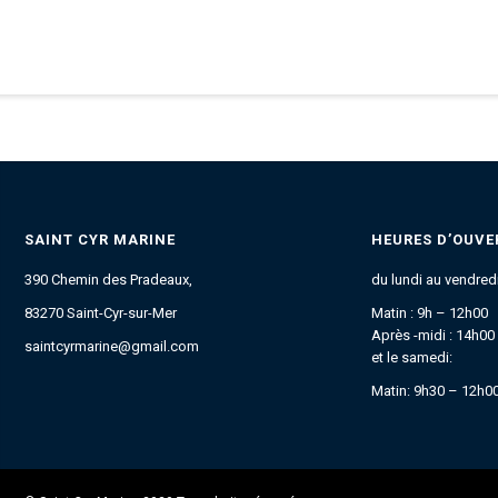
SAINT CYR MARINE
HEURES D’OUVE
390 Chemin des Pradeaux,
du lundi au vendredi
83270 Saint-Cyr-sur-Mer
Matin : 9h – 12h00
Après -midi : 14h00
saintcyrmarine@gmail.com
et le samedi:
Matin: 9h30 – 12h0