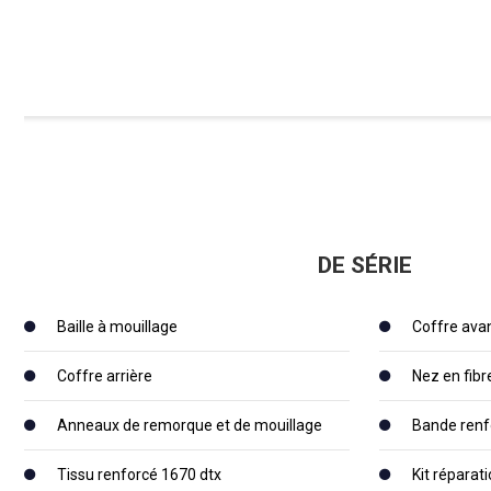
DE SÉRIE
Baille à mouillage
Coffre ava
Coffre arrière
Nez en fibr
Anneaux de remorque et de mouillage
Bande renf
Tissu renforcé 1670 dtx
Kit réparat