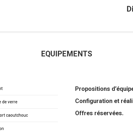
D
EQUIPEMENTS
Propositions d’équi
nt
Configuration et réal
e de verre
Offres réservées.
ort caoutchouc
ion